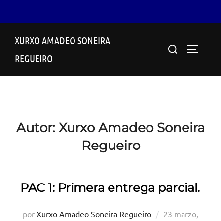
Saltar
XURXO AMADEO SONEIRA
al
Buscar:
ALTERN
contenido
REGUEIRO
Autor:
Xurxo Amadeo Soneira
Regueiro
PAC 1: Primera entrega parcial.
Publicado
por
Xurxo Amadeo Soneira Regueiro
23 marzo,